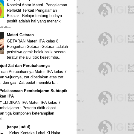
Koneksi Antar Materi Pengalaman
Reflektif Terkait Pengalaman
Belajar. Belajar tentang budaya
positif adalah hal yang menarik
usus...
Materi Getaran
GETARAN Materi IPA kelas 8
Pengertian Getaran Getaran adalah
peristiwa gerak bolak-balik secara
teratur melalui titik kesetimba...
ujud Zat dan Perubahannya
 dan Perubahannya Materi IPA kelas 7
an wujudnya, zat dibedakan atas zat
r, dan gas. Zat padat memiliki b...
Pelaksanaan Pembelajaran Subtopik
ikan IPA
ELIDIKAN IPA Materi IPA kelas 7
mbelajaran : Peserta didik dapat
an tiga komponen keterampilan
t...
(tanpa judul)
Kelas Konteks Lokal Ki Hajar