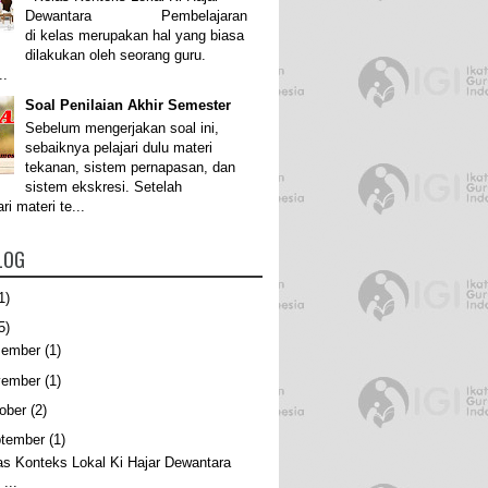
Dewantara Pembelajaran
di kelas merupakan hal yang biasa
dilakukan oleh seorang guru.
..
Soal Penilaian Akhir Semester
Sebelum mengerjakan soal ini,
sebaiknya pelajari dulu materi
tekanan, sistem pernapasan, dan
sistem ekskresi. Setelah
i materi te...
LOG
1)
5)
sember
(1)
vember
(1)
ober
(2)
tember
(1)
as Konteks Lokal Ki Hajar Dewantara
..