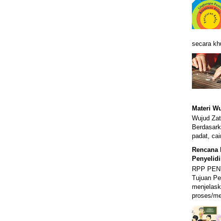
secara kh
Materi W
Wujud Zat
Berdasark
padat, cai
Rencana 
Penyelid
RPP PENY
Tujuan Pe
menjelask
proses/me