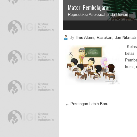
Materi Pembelajaran
Reproduksi Aseksual pada Hewan.
2
3
By
Ilmu Alami, Rasakan, dan Nikmati
Kelas
kelas
Pembel
kursi,
← Postingan Lebih Baru