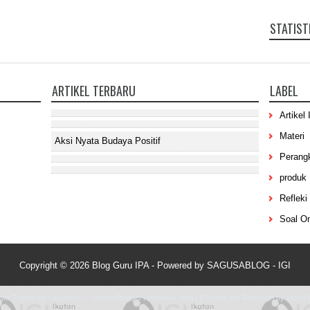
STATIST
ARTIKEL TERBARU
LABEL
Artikel 
Materi
Aksi Nyata Budaya Positif
Perang
produk
Refleki 
Soal On
Copyright ©
2026
Blog Guru IPA
- Powered by
SAGUSABLOG
-
IGI
gger Theme by
Lasantha
-
PremiumBloggerTemplates.com
|
BTheme.net
Redesign by
Mung B