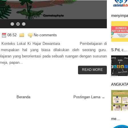
menyimpan
08.52
No comments
 Konteks Lokal Ki Hajar Dewantara Pembelajaran di
 merupakan hal yang biasa dilakukan oleh seorang guru.
S.Pd, c...
ajaran yang berorientasi pada sebuah ruangan dengan susunan
 meja, papan...
READ MORE
ANGKATAN
Beranda
Postingan Lama →
me...