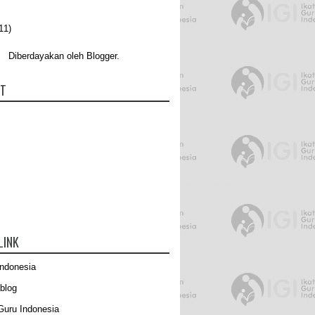
11)
Diberdayakan oleh
Blogger
.
UT
LINK
Indonesia
blog
Guru Indonesia