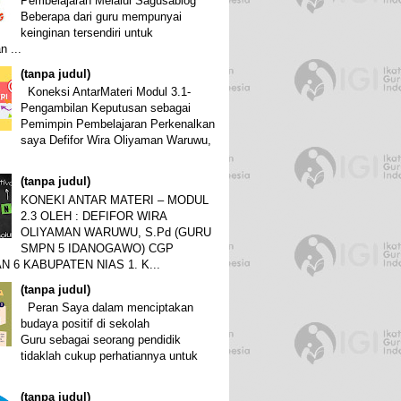
Pembelajaran Melalui Sagusablog
Beberapa dari guru mempunyai
keinginan tersendiri untuk
 ...
(tanpa judul)
Koneksi AntarMateri Modul 3.1-
Pengambilan Keputusan sebagai
Pemimpin Pembelajaran Perkenalkan
saya Defifor Wira Oliyaman Waruwu,
(tanpa judul)
KONEKI ANTAR MATERI – MODUL
2.3 OLEH : DEFIFOR WIRA
OLIYAMAN WARUWU, S.Pd (GURU
SMPN 5 IDANOGAWO) CGP
 6 KABUPATEN NIAS 1. K...
(tanpa judul)
Peran Saya dalam menciptakan
budaya positif di sekolah
Guru sebagai seorang pendidik
tidaklah cukup perhatiannya untuk
(tanpa judul)