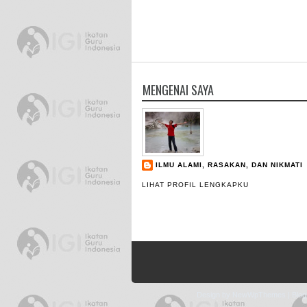
MENGENAI SAYA
ILMU ALAMI, RASAKAN, DAN NIKMATI
LIHAT PROFIL LENGKAPKU
Design by
NewWpThemes
| Blo