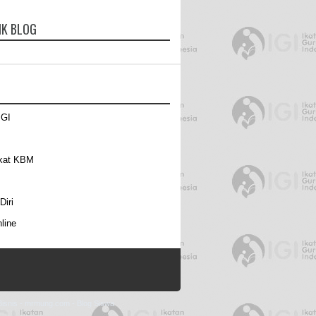
IK BLOG
IGI
kat KBM
Diri
line
isnis
-
mrmung.com
-
Blog Siswa