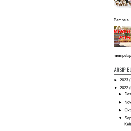
Pembelaj.
mempelajar
ARSIP B
►
2023
(
▼
2022
(
►
De
►
No
►
Okt
▼
Sep
Kel
.